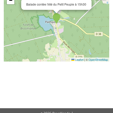
−
Balade contée l'été du Petit Peuple à 15h30
Leaflet
|
©
OpenStreetMap